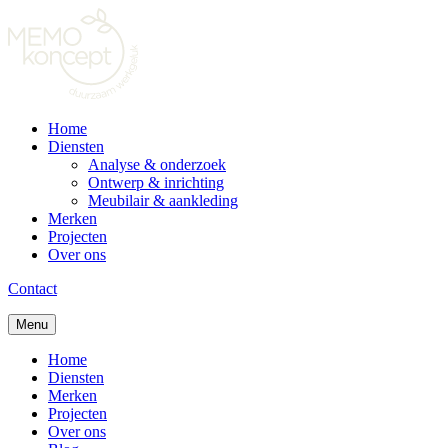
Home
Diensten
Analyse & onderzoek
Ontwerp & inrichting
Meubilair & aankleding
Merken
Projecten
Over ons
Contact
Menu
Home
Diensten
Merken
Projecten
Over ons